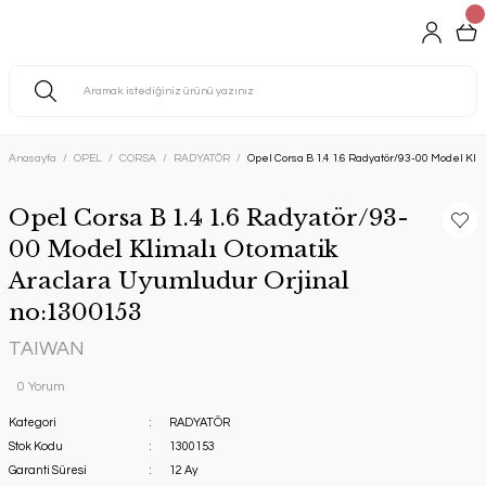
Anasayfa
OPEL
CORSA
RADYATÖR
Opel Corsa B 1.4 1.6 Radyatör/93-00 Model Kli
Opel Corsa B 1.4 1.6 Radyatör/93-
00 Model Klimalı Otomatik
Araclara Uyumludur Orjinal
no:1300153
TAIWAN
0 Yorum
Kategori
RADYATÖR
Stok Kodu
1300153
Garanti Süresi
12 Ay