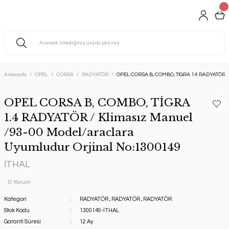
Anasayfa
OPEL
CORSA
RADYATÖR
OPEL CORSA B, COMBO, TİGRA 1.4 RADYATÖR / 
OPEL CORSA B, COMBO, TİGRA
1.4 RADYATÖR / Klimasız Manuel
/93-00 Model/araclara
Uyumludur Orjinal No:1300149
İTHAL
0 Yorum
Kategori
RADYATÖR
,
RADYATÖR
,
RADYATÖR
Stok Kodu
1300149-İTHAL
Garanti Süresi
12 Ay