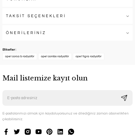
TAKSİT SEÇENEKLERİ
ÖNERİLERİNİZ
Etiketler :
opel corsa b radyatör
opel combo radyatör
opel tigra radyatör
Mail listemize kayıt olun
E-postalarımızı almak için kaydoluyorsunuz ve dilediğiniz zaman abonelikten
çıkabilirsiniz.