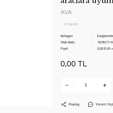
araclara uyum
AVA
0 Yorum
Kategori
Evaporatö
Stok Kodu
1618017-
Fiyat
0,00 EUR 
0,00 TL
Paylaş
Yorum Yaz