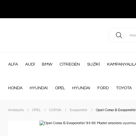
ALFA
AUDİ
BMW
CİTREOEN
SUZİKİ
KAMPANYALIL
HONDA
HYUNDAI
OPEL
HYUNDAI
FORD
TOYOTA
Anasayfa
OPEL
CORSA
Evaporatör
Opel Corsa B Evaporatö