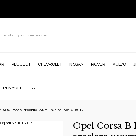
AR
PEUGEOT
CHEVROLET
NİSSAN
ROVER
VOLVO
J
RENAULT
FİAT
r/ 93-95 Model araclara uyumlu/Orjınal No:1618017
Opel Corsa B 