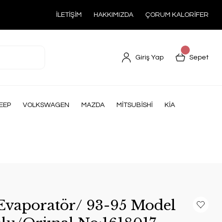
İLETİŞİM
HAKKIMIZDA
ÇORUM KALORİFER
Giriş Yap
Sepet
EEP
VOLKSWAGEN
MAZDA
MİTSUBİSHİ
KİA
Evaporatör/ 93-95 Model