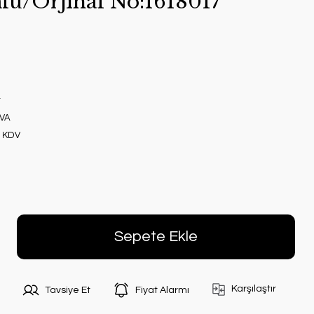
lu/Orjınal No:1618017
r
AVA
+ KDV
Sepete Ekle
Karşılaştır
Tavsiye Et
Fiyat Alarmı