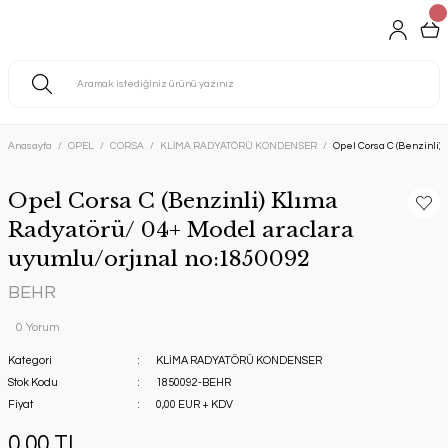
Anasayfa
OPEL
CORSA
KLİMA RADYATÖRÜ KONDENSER
Opel Corsa C (Benzinli)
Opel Corsa C (Benzinli) Klıma
Radyatörü/ 04+ Model araclara
uyumlu/orjınal no:1850092
BEHR
0 Yorum
Kategori
KLİMA RADYATÖRÜ KONDENSER
Stok Kodu
1850092-BEHR
Fiyat
0,00 EUR + KDV
0,00 TL