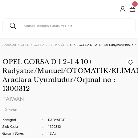
Anasayfa
OPEL
CORSA
RADYATÖR
OPEL CORSA D 1,2-1,4 10+ Radyatör/Manuel/O
OPEL CORSA D 1,2-1,4 10+
Radyatör/Manuel/OTOMATİK/KLİMA
Araclara Uyumludur/Orjinal no :
1300312
TAIWAN
0 Yorum
Kategori
RADYATÖR
Stok Kodu
1300312
Garanti Süresi
12 Ay