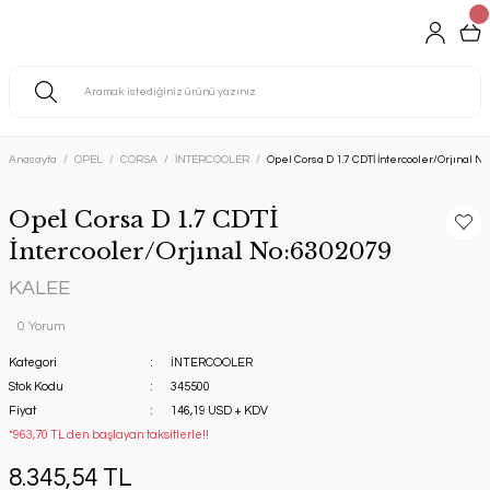
Anasayfa
OPEL
CORSA
İNTERCOOLER
Opel Corsa D 1.7 CDTİ İntercooler/Orjınal N
Opel Corsa D 1.7 CDTİ
İntercooler/Orjınal No:6302079
KALEE
0 Yorum
Kategori
İNTERCOOLER
Stok Kodu
345500
Fiyat
146,19 USD + KDV
*963,70 TL den başlayan taksitlerle!!
8.345,54 TL