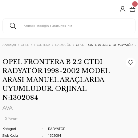
Anasayfa
OPEL
FRONTERA
RADYATÖR
OPEL FRONTERA B 2.2 CTDI RADYATÖR 
OPEL FRONTERA B 2.2 CTDI
RADYATÖR 1998-2002 MODEL
ARASI MANUEL ARAÇLARDA
UYUMLUDUR. ORJİNAL
N:1302084
AVA
0 Yorum
Kategori
RADYATÖR
Stok Kodu
1302084