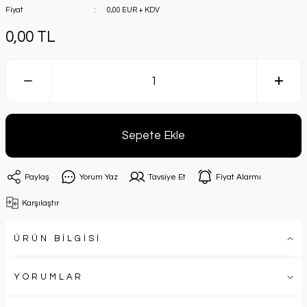
Fiyat
0,00 EUR + KDV
0,00 TL
Sepete Ekle
Paylaş
Yorum Yaz
Tavsiye Et
Fiyat Alarmı
Karşılaştır
ÜRÜN BİLGİSİ
YORUMLAR