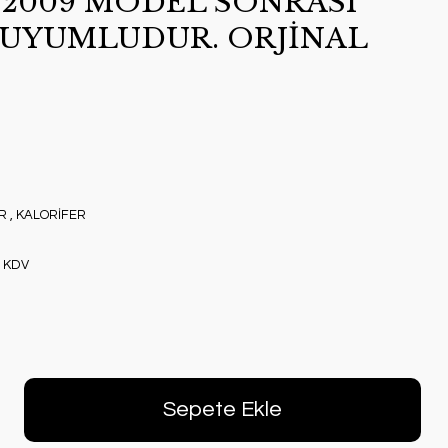
2009 MODEL SONRASI
UYUMLUDUR. ORJİNAL
R
,
KALORİFER
+ KDV
Sepete Ekle