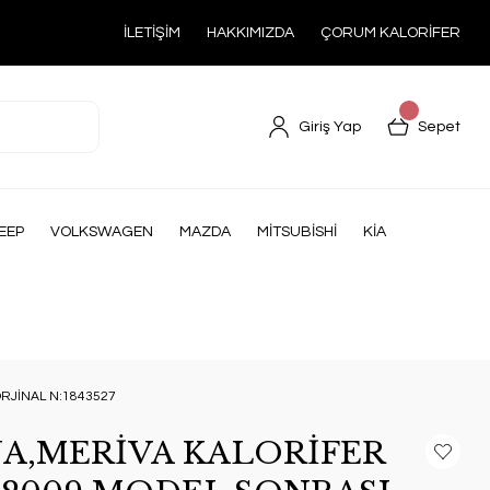
İLETİŞİM
HAKKIMIZDA
ÇORUM KALORİFER
Giriş Yap
Sepet
EEP
VOLKSWAGEN
MAZDA
MİTSUBİSHİ
KİA
RJİNAL N:1843527
NA,MERİVA KALORİFER