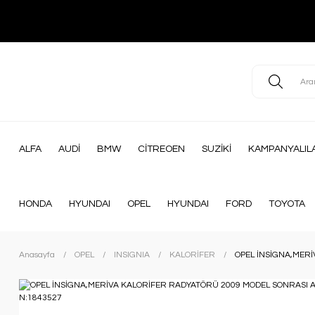
ALFA
AUDİ
BMW
CİTREOEN
SUZİKİ
KAMPANYALIL
HONDA
HYUNDAI
OPEL
HYUNDAI
FORD
TOYOTA
Anasayfa
OPEL
INSIGNIA
KALORİFER
OPEL İNSİGNA,MER