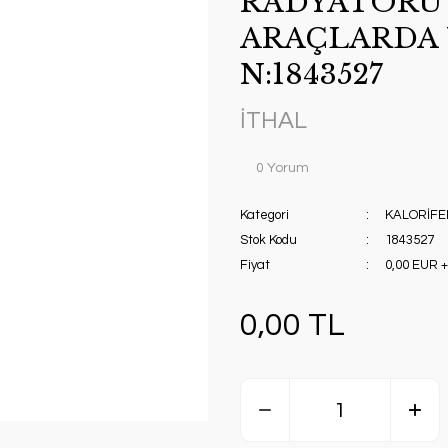
RADYATÖRÜ 
ARAÇLARDA 
N:1843527
İTHAL
0 Yorum
Kategori
KALORİFE
Stok Kodu
1843527
Fiyat
0,00 EUR 
0,00 TL