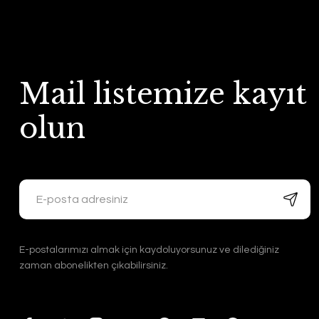
Mail listemize kayıt
olun
E-postalarımızı almak için kaydoluyorsunuz ve dilediğiniz
zaman abonelikten çıkabilirsiniz.