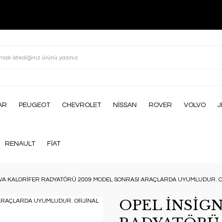
AR
PEUGEOT
CHEVROLET
NİSSAN
ROVER
VOLVO
J
RENAULT
FİAT
İVA KALORİFER RADYATÖRÜ 2009 MODEL SONRASI ARAÇLARDA UYUMLUDUR. O
OPEL İNSİG