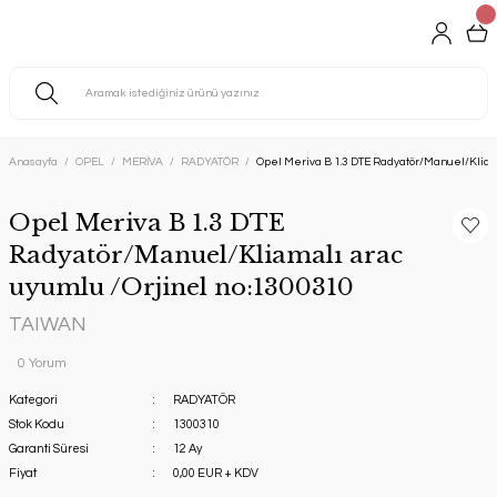
Anasayfa
OPEL
MERİVA
RADYATÖR
Opel Meriva B 1.3 DTE Radyatör/Manuel/Kliam
Opel Meriva B 1.3 DTE
Radyatör/Manuel/Kliamalı arac
uyumlu /Orjinel no:1300310
TAIWAN
0 Yorum
Kategori
RADYATÖR
Stok Kodu
1300310
Garanti Süresi
12 Ay
Fiyat
0,00 EUR + KDV