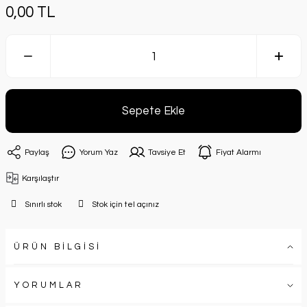
0,00 TL
Sepete Ekle
Paylaş
Yorum Yaz
Tavsiye Et
Fiyat Alarmı
Karşılaştır
Sınırlı stok
Stok için tel açınız
ÜRÜN BİLGİSİ
YORUMLAR