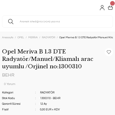
Anasayfa
OPEL
MERİVA
RADYATÖR
Opel Meriva B 1.3 DTE Radyatör/Manuel/Kliam
Opel Meriva B 1.3 DTE
Radyatör/Manuel/Kliamalı arac
uyumlu /Orjinel no:1300310
BEHR
0 Yorum
Kategori
RADYATÖR
Stok Kodu
1300310 - BEHR
Garanti Süresi
12 Ay
Fiyat
0,00 EUR + KDV