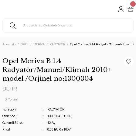
Anasayfa
OPEL
MERİVA
RADYATÖR
Opel Meriva B 1.4 Radyatör/Manuel/Klimalı 2
Opel Meriva B 1.4
Radyatör/Manuel/Klimalı 2010+
model /Orjinel no:1300304
BEHR
0 Yorum
Kategori
RADYATÖR
Stok Kodu
1300304 - BEHR
Garanti Süresi
12 Ay
Fiyat
0,00 EUR + KDV