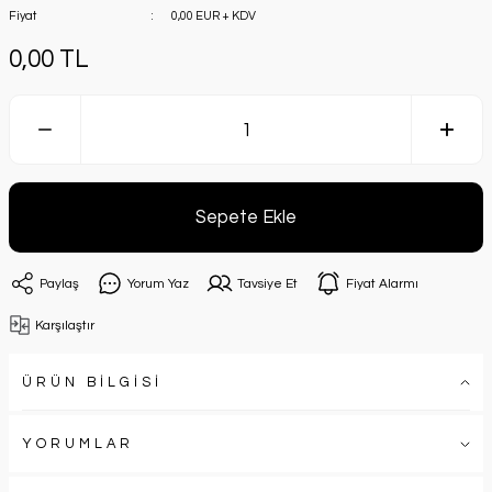
Fiyat
0,00 EUR + KDV
0,00 TL
Sepete Ekle
Paylaş
Yorum Yaz
Tavsiye Et
Fiyat Alarmı
Karşılaştır
ÜRÜN BİLGİSİ
YORUMLAR