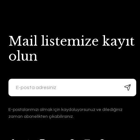
Mail listemize kayıt
olun
E-postalarımızı almak için kaydoluyorsunuz ve dilediğiniz
zaman abonelikten çıkabilirsiniz.