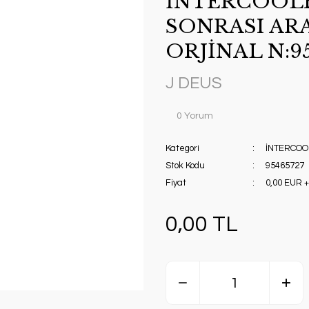
İNTERCOOLE
SONRASI AR
ORJİNAL N:95
J DEUS
0 Yorum
Kategori
İNTERCOO
Stok Kodu
95465727
Fiyat
0,00 EUR 
0,00 TL