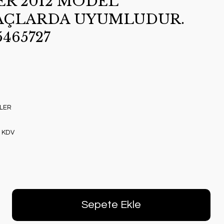
R 2012 MODEL
AÇLARDA UYUMLUDUR.
465727
LER
+ KDV
Sepete Ekle