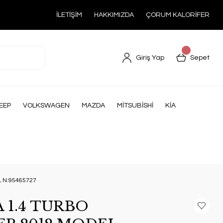
İLETİŞİM
HAKKIMIZDA
ÇORUM KALORİFER
Giriş Yap
Sepet
EEP
VOLKSWAGEN
MAZDA
MİTSUBİSHİ
KİA
 N:95465727
 1.4 TURBO