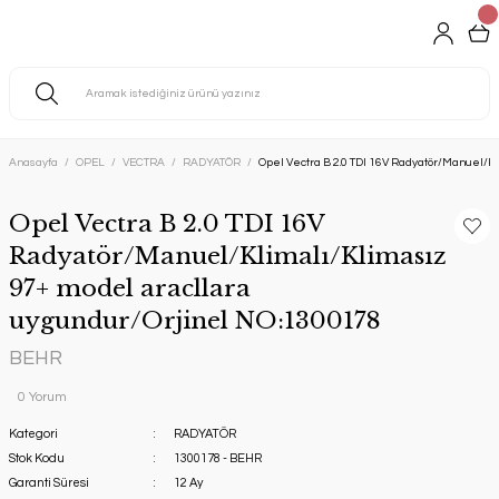
Anasayfa
OPEL
VECTRA
RADYATÖR
Opel Vectra B 2.0 TDI 16V Radyatör/Manuel/K
Opel Vectra B 2.0 TDI 16V
Radyatör/Manuel/Klimalı/Klimasız
97+ model aracllara
uygundur/Orjinel NO:1300178
BEHR
0 Yorum
Kategori
RADYATÖR
Stok Kodu
1300178 - BEHR
Garanti Süresi
12 Ay