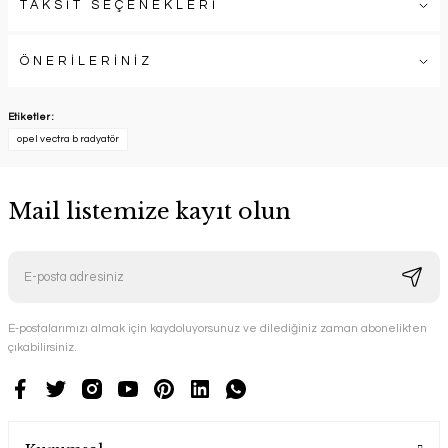
TAKSİT SEÇENEKLERİ
ÖNERİLERİNİZ
Etiketler :
opel vectra b radyatör
Mail listemize kayıt olun
E-postalarımızı almak için kaydoluyorsunuz ve dilediğiniz zaman abonelikten
çıkabilirsiniz.