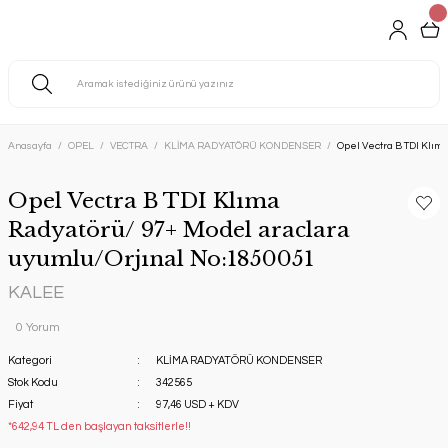
Anasayfa
OPEL
VECTRA
KLİMA RADYATÖRÜ KONDENSER
Opel Vectra B TDI Klım
Opel Vectra B TDI Klıma
Radyatörü/ 97+ Model araclara
uyumlu/Orjınal No:1850051
KALEE
0 Yorum
Kategori
KLİMA RADYATÖRÜ KONDENSER
Stok Kodu
342565
Fiyat
97,46 USD + KDV
*642,94 TL den başlayan taksitlerle!!