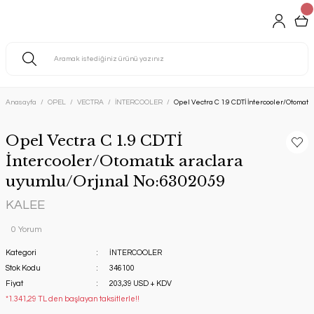
Anasayfa
OPEL
VECTRA
İNTERCOOLER
Opel Vectra C 1.9 CDTİ İntercooler/Otomat
Opel Vectra C 1.9 CDTİ
İntercooler/Otomatık araclara
uyumlu/Orjınal No:6302059
KALEE
0 Yorum
Kategori
İNTERCOOLER
Stok Kodu
346100
Fiyat
203,39 USD + KDV
*1.341,29 TL den başlayan taksitlerle!!