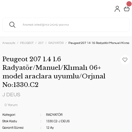
Anasayfa
PEUGEOT
207
RADYATÖR
Peugeot 207 1.4 1.6 Radyatör/Manuel/Klımalı 
Peugeot 207 1.4 1.6
Radyatör/Manuel/Klımalı 06+
model araclara uyumlu/Orjınal
No:1330.C2
J DEUS
0 Yorum
Kategori
RADYATÖR
Stok Kodu
1330.C2-J DEUS
Garanti Süresi
12 Ay