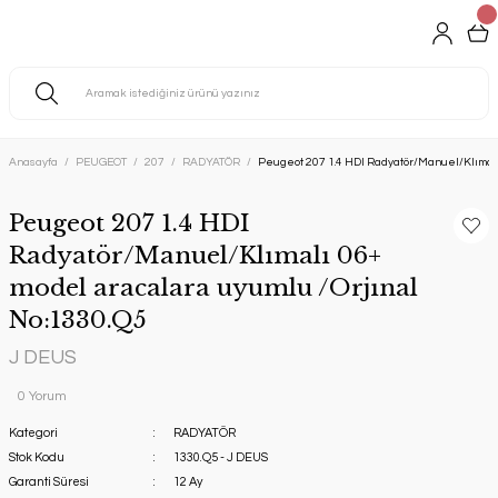
Anasayfa
PEUGEOT
207
RADYATÖR
Peugeot 207 1.4 HDI Radyatör/Manuel/Klımalı
Peugeot 207 1.4 HDI
Radyatör/Manuel/Klımalı 06+
model aracalara uyumlu /Orjınal
No:1330.Q5
J DEUS
0 Yorum
Kategori
RADYATÖR
Stok Kodu
1330.Q5 - J DEUS
Garanti Süresi
12 Ay