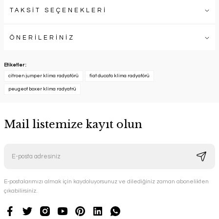
TAKSİT SEÇENEKLERİ
ÖNERİLERİNİZ
Etiketler :
citroen jumper klima radyatörü
fiat ducato klima radyatörü
peugeot boxer klima radyatrü
Mail listemize kayıt olun
E-postalarımızı almak için kaydoluyorsunuz ve dilediğiniz zaman abonelikten
çıkabilirsiniz.