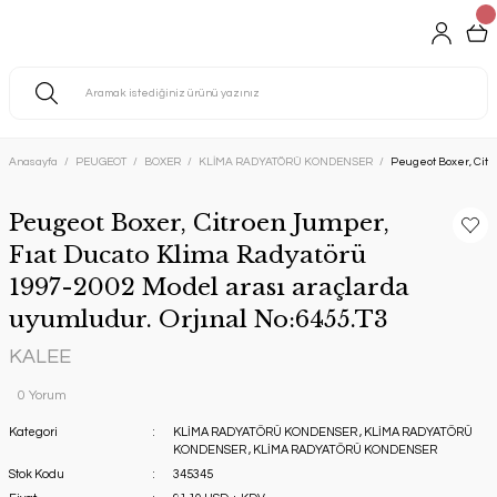
Anasayfa
PEUGEOT
BOXER
KLİMA RADYATÖRÜ KONDENSER
Peugeot Boxer, Citr
Peugeot Boxer, Citroen Jumper,
Fıat Ducato Klima Radyatörü
1997-2002 Model arası araçlarda
uyumludur. Orjınal No:6455.T3
KALEE
0 Yorum
Kategori
KLİMA RADYATÖRÜ KONDENSER
,
KLİMA RADYATÖRÜ
KONDENSER
,
KLİMA RADYATÖRÜ KONDENSER
Stok Kodu
345345