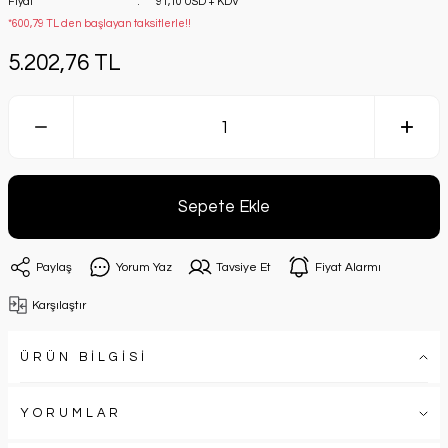
Fiyat
91,10 USD + KDV
*600,79 TL den başlayan taksitlerle!!
5.202,76 TL
Sepete Ekle
Paylaş
Yorum Yaz
Tavsiye Et
Fiyat Alarmı
Karşılaştır
ÜRÜN BİLGİSİ
YORUMLAR