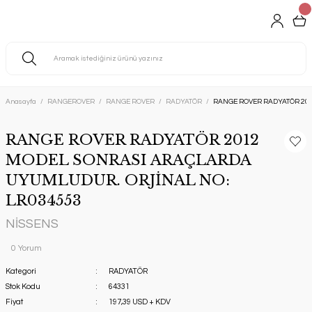
Anasayfa
RANGEROVER
RANGE ROVER
RADYATÖR
RANGE ROVER RADYATÖR 20
RANGE ROVER RADYATÖR 2012
MODEL SONRASI ARAÇLARDA
UYUMLUDUR. ORJİNAL NO:
LR034553
NİSSENS
0 Yorum
Kategori
RADYATÖR
Stok Kodu
64331
Fiyat
197,39 USD + KDV