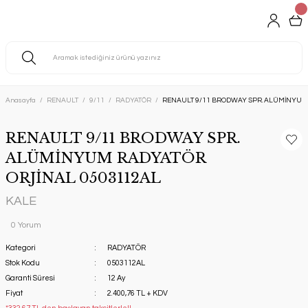
Anasayfa
RENAULT
9/11
RADYATÖR
RENAULT 9/11 BRODWAY SPR. ALÜMİNYUM
RENAULT 9/11 BRODWAY SPR.
ALÜMİNYUM RADYATÖR
ORJİNAL 0503112AL
KALE
0 Yorum
Kategori
RADYATÖR
Stok Kodu
0503112AL
Garanti Süresi
12 Ay
Fiyat
2.400,76 TL + KDV