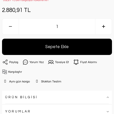
*332,67 TL den başlayan taksitlerle!!
2.880,91 TL
Sepete Ekle
Paylaş
Yorum Yaz
Tavsiye Et
Fiyat Alarmı
Karşılaştır
Aynı gün kargo
Stoktan Teslim
ÜRÜN BİLGİSİ
YORUMLAR