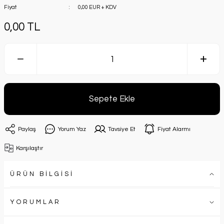
Fiyat
0,00 EUR + KDV
0,00 TL
Sepete Ekle
Paylaş
Yorum Yaz
Tavsiye Et
Fiyat Alarmı
Karşılaştır
ÜRÜN BİLGİSİ
YORUMLAR