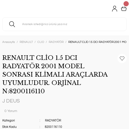
Anasayfa
RENAULT
CLIO
RADYATÖR
RENAULT CLİO 1.5 DCI RADYATÖR 2001 M
RENAULT CLİO 1.5 DCI
RADYATÖR 2001 MODEL
SONRASI KLİMALI ARAÇLARDA
UYUMLUDUR. ORJİNAL
N:8200116110
J DEUS
0 Yorum
Kategori
RADYATÖR
Stok Kodu
8200116110