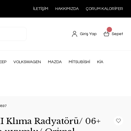
İLETİŞİM
HAKKIMIZDA
ÇORUM KALORİFER
Giriş Yap
Sepet
EEP
VOLKSWAGEN
MAZDA
MİTSUBİSHİ
KİA
43897
III Klıma Radyatörü/ 06+