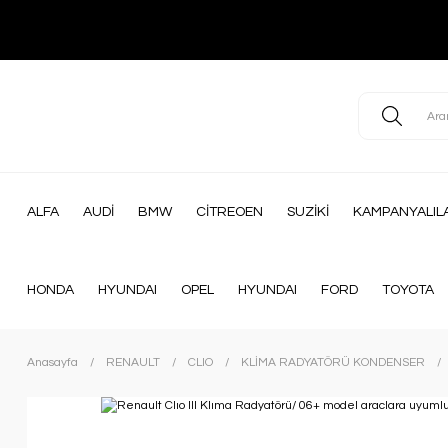
ALFA
AUDİ
BMW
CİTREOEN
SUZİKİ
KAMPANYALIL
HONDA
HYUNDAI
OPEL
HYUNDAI
FORD
TOYOTA
Anasayfa
RENAULT
CLIO
KLİMA RADYATÖRÜ KONDENSER