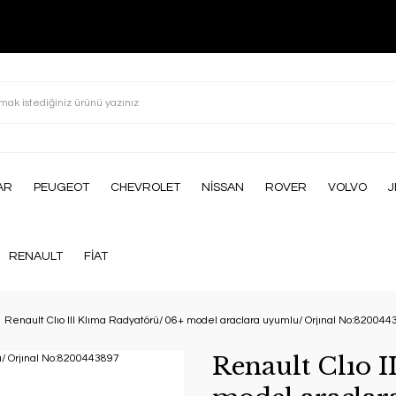
AR
PEUGEOT
CHEVROLET
NİSSAN
ROVER
VOLVO
J
RENAULT
FİAT
Renault Clıo III Klıma Radyatörü/ 06+ model araclara uyumlu/ Orjınal No:82004
Renault Clıo 