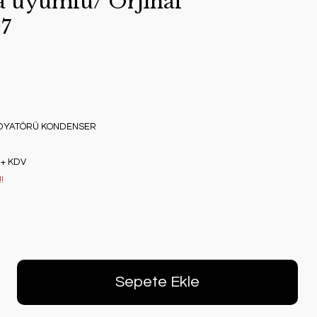
a uyumlu/ Orjınal
7
ADYATÖRÜ KONDENSER
 + KDV
!
Sepete Ekle