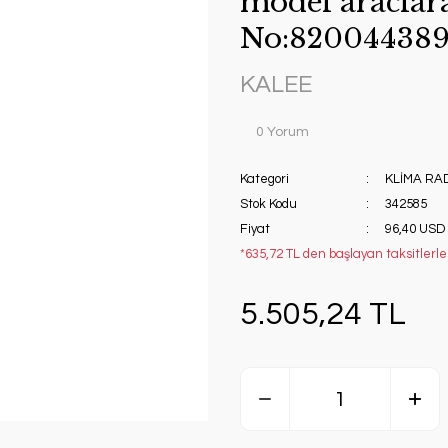
model araclar
No:820044389
KALEE
0 Yorum
Kategori
KLİMA R
Stok Kodu
342585
Fiyat
96,40 USD
*635,72 TL den başlayan taksitlerle!
5.505,24 TL