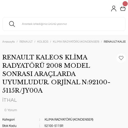
Anasayfa
RENAULT
KOLEOS
KLIMA RADYATÖRÜ (KONDENSER)
RENAULT KALEOS
RENAULT KALEOS KLİMA
RADYATÖRÜ 2008 MODEL
SONRASI ARAÇLARDA
UYUMLUDUR. ORJİNAL N:92100-
5115R/JY00A
İTHAL
0 Yorum
Kategori
KLIMA RADYATÖRÜ (KONDENSER)
Stok Kodu
92100-5115R