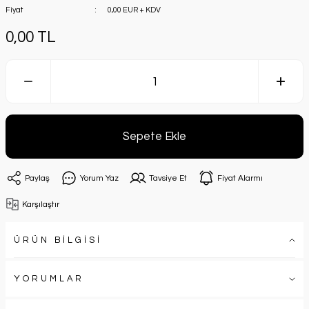
Fiyat
0,00 EUR + KDV
0,00 TL
Sepete Ekle
Paylaş
Yorum Yaz
Tavsiye Et
Fiyat Alarmı
Karşılaştır
ÜRÜN BİLGİSİ
YORUMLAR