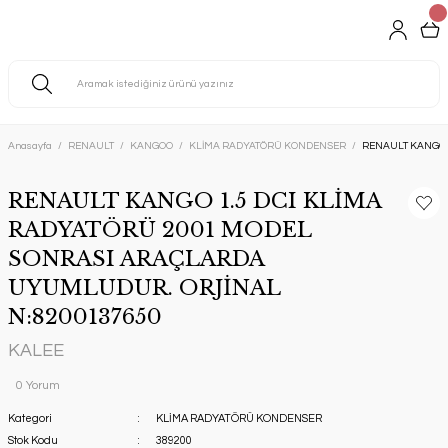
Anasayfa
RENAULT
KANGOO
KLİMA RADYATÖRÜ KONDENSER
RENAULT KANGO 
RENAULT KANGO 1.5 DCI KLİMA
RADYATÖRÜ 2001 MODEL
SONRASI ARAÇLARDA
UYUMLUDUR. ORJİNAL
N:8200137650
KALEE
0 Yorum
Kategori
KLİMA RADYATÖRÜ KONDENSER
Stok Kodu
389200