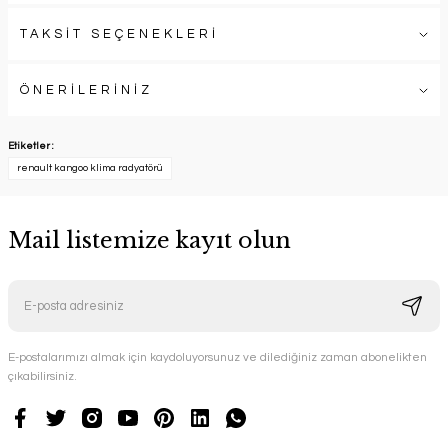
TAKSİT SEÇENEKLERİ
ÖNERİLERİNİZ
Etiketler :
renault kangoo klima radyatörü
Mail listemize kayıt olun
E-postalarımızı almak için kaydoluyorsunuz ve dilediğiniz zaman abonelikten
çıkabilirsiniz.