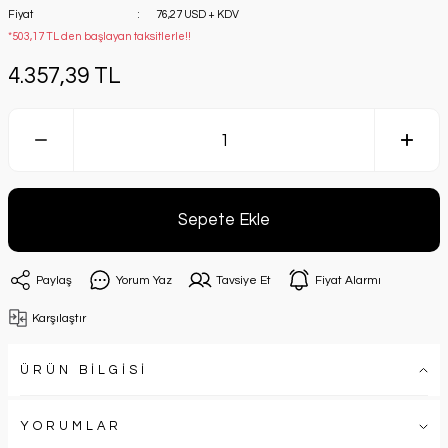
Fiyat
76,27 USD + KDV
*503,17 TL den başlayan taksitlerle!!
4.357,39 TL
Sepete Ekle
Paylaş
Yorum Yaz
Tavsiye Et
Fiyat Alarmı
Karşılaştır
ÜRÜN BİLGİSİ
YORUMLAR