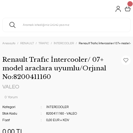
Anasayfa
RENAULT
TRAFIC
İNTERCOOLER
Renault Trafıc İntercooler/ 07+ model
Renault Trafıc İntercooler/ 07+
model araclara uyumlu/Orjınal
No:8200411160
VALEO
0 Yorum
Kategori
İNTERCOOLER
Stok Kodu
8200411160 - VALEO
Fiyat
0,00 EUR + KDV
0,00 TL