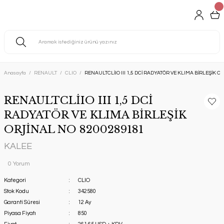
Anasayfa
RENAULT
CLIO
RENAULTCLİIO III 1,5 DCİ RADYATÖR VE KLIMA BİRLEŞİK 
RENAULTCLİIO III 1,5 DCİ
RADYATÖR VE KLIMA BİRLEŞİK
ORJİNAL NO 8200289181
KALEE
0 Yorum
Kategori
CLIO
Stok Kodu
342580
Garanti Süresi
12 Ay
Piyasa Fiyatı
850