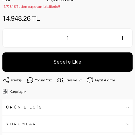
Fiyat
261,65 USD + KDV
*1.726,15 TL den başlayan taksitlerle!!
14.948,26 TL
Sepete Ekle
Paylaş
Yorum Yaz
Tavsiye Et
Fiyat Alarmı
Karşılaştır
ÜRÜN BİLGİSİ
YORUMLAR