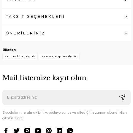
YORUMLAR
TAKSİT SEÇENEKLERİ
ÖNERİLERİNİZ
Etiketler :
seat cordoba radyatör
volkswagen polo radyatör
Mail listemize kayıt olun
E-postalarımızı almak için kaydoluyorsunuz ve dilediğiniz zaman abonelikten
çıkabilirsiniz.