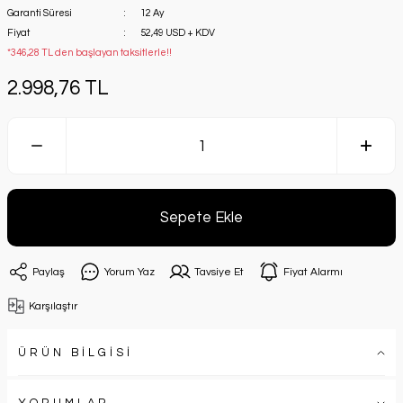
Garanti Süresi
12 Ay
Fiyat
52,49 USD + KDV
*346,28 TL den başlayan taksitlerle!!
2.998,76 TL
Sepete Ekle
Paylaş
Yorum Yaz
Tavsiye Et
Fiyat Alarmı
Karşılaştır
ÜRÜN BİLGİSİ