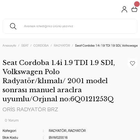
Anasayfa
SEAT
CORDOBA
RADYATÖR
Seat Cordoba 1.4i 1.9 TDI 1.9 SDI, Volkswag
Seat Cordoba 1.4i 1.9 TDI 1.9 SDI,
Volkswagen Polo
Radyatör/klımalı/ 2001 model
sonrası manuel araclra
uyumlu/Orjınal no:6Q0121253Q
ORİS RADYATÖR BRZ
0 Yorum
Kategori
RADYATÖR
,
RADYATÖR
Stok Kodu
BVW020016