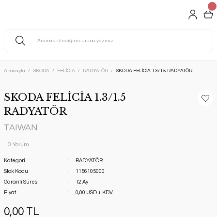
Anasayfa
SKODA
FELİCIA
RADYATÖR
SKODA FELİCİA 1.3/1.5 RADYATÖR
SKODA FELİCİA 1.3/1.5
RADYATÖR
TAIWAN
0 Yorum
Kategori
RADYATÖR
Stok Kodu
1156105000
Garanti Süresi
12 Ay
Fiyat
0,00 USD + KDV
0,00 TL