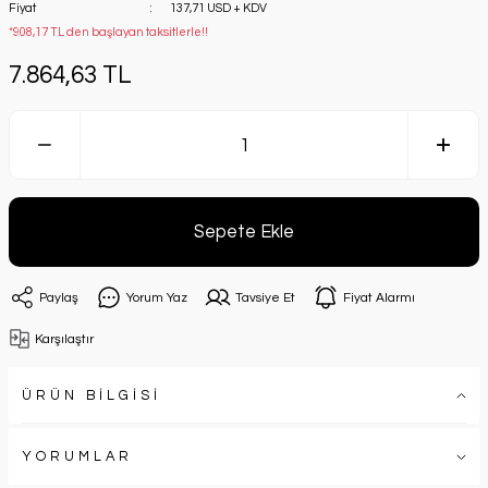
Fiyat
137,71 USD + KDV
*908,17 TL den başlayan taksitlerle!!
7.864,63 TL
Sepete Ekle
Paylaş
Yorum Yaz
Tavsiye Et
Fiyat Alarmı
Karşılaştır
ÜRÜN BİLGİSİ
YORUMLAR