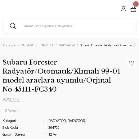
Anasayfa
SUBARU
IMPREZA
RADYATÖR
Subaru Forester Radyatör/Otomatık/Klım
Subaru Forester
Radyatör/Otomatık/Klımalı 99-01
model araclara uyumlu/Orjınal
No:45111-FC340
KALEE
0 Yorum
Kategori
RADYATÖR
,
RADYATÖR
Stok Kodu
364700
Garanti Süresi
12 Ay