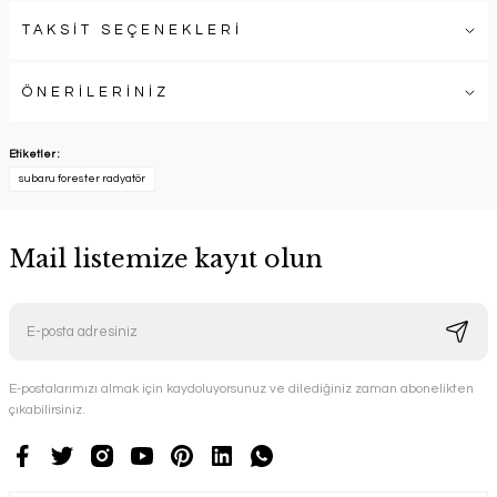
TAKSİT SEÇENEKLERİ
ÖNERİLERİNİZ
Etiketler :
subaru forester radyatör
Mail listemize kayıt olun
E-postalarımızı almak için kaydoluyorsunuz ve dilediğiniz zaman abonelikten
çıkabilirsiniz.