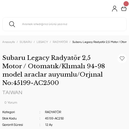
Anasayfa
SUBARU
LEGACY
RADYATÖR
Subaru Legacy Radyatör 2,5 Motor / Otom
Subaru Legacy Radyatör 2,5
Motor / Otomatık/Klımalı 94-98
model araclar auyumlu/Orjınal
No:45199-AC2500
TAIWAN
0 Yorum
Kategori
RADYATÖR
Stok Kodu
45199-AC250
Garanti Süresi
12 Ay