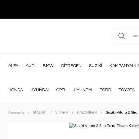
ALFA
AUDİ
BMW
CİTREOEN
SUZİKİ
KAMPANYALIL
HONDA
HYUNDAI
OPEL
HYUNDAI
FORD
TOYOTA
Anasayfa
SUZUKİ
VİTARA
KALORİFER
Suziki Vitara 2 SIra