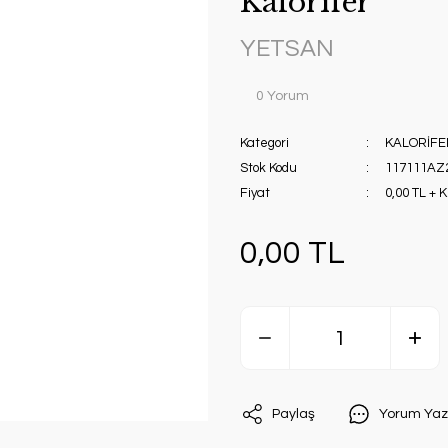
Kalorıfer
YETSAN
0 Yorum
Kategori
KALORİFE
Stok Kodu
117111AZ
Fiyat
0,00 TL + 
0,00 TL
Paylaş
Yorum Yaz