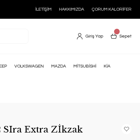
İLETİŞİM
HAKKIMIZDA
ÇORUM KALORİFER
Giriş Yap
Sepet
EEP
VOLKSWAGEN
MAZDA
MİTSUBİSHİ
KİA
2 SIra Extra Zİkzak