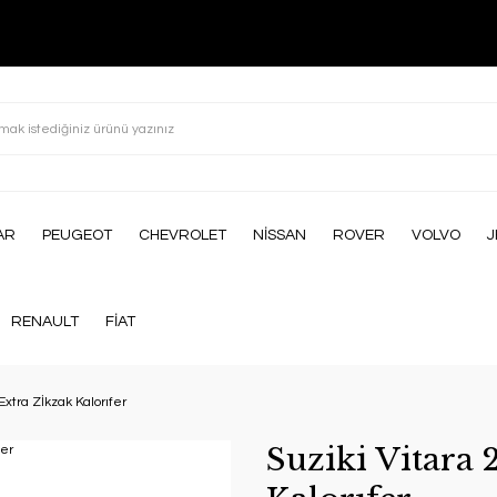
AR
PEUGEOT
CHEVROLET
NİSSAN
ROVER
VOLVO
J
RENAULT
FİAT
 Extra Zİkzak Kalorıfer
Suziki Vitara 