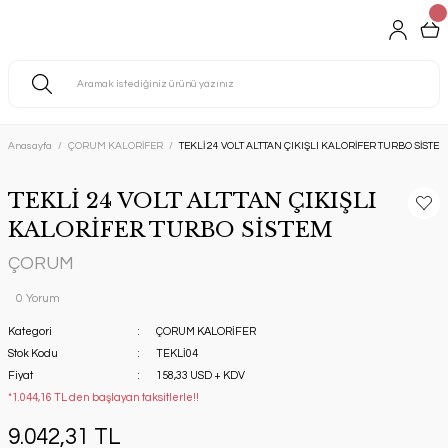
Anasayfa
ÇORUM KALORİFER
TEKLİ 24 VOLT ALTTAN ÇIKIŞLI KALORİFER TURBO SİSTEM
TEKLİ 24 VOLT ALTTAN ÇIKIŞLI
KALORİFER TURBO SİSTEM
ÇORUM
0 Yorum
Kategori
ÇORUM KALORİFER
Stok Kodu
TEKLİ04
Fiyat
158,33 USD + KDV
*1.044,16 TL den başlayan taksitlerle!!
9.042,31 TL