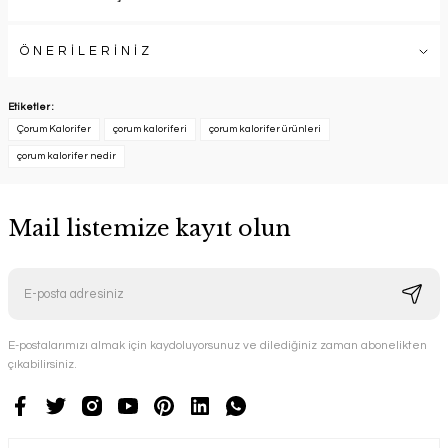
ÖNERİLERİNİZ
Etiketler :
Çorum Kalorifer
çorum kaloriferi
çorum kalorifer ürünleri
çorum kalorifer nedir
Mail listemize kayıt olun
E-postalarımızı almak için kaydoluyorsunuz ve dilediğiniz zaman abonelikten
çıkabilirsiniz.