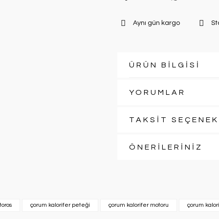
Aynı gün kargo
St
ÜRÜN BİLGİSİ
YORUMLAR
TAKSİT SEÇENEK
ÖNERİLERİNİZ
toros
çorum kalorifer peteği
çorum kalorifer motoru
çorum kalorif