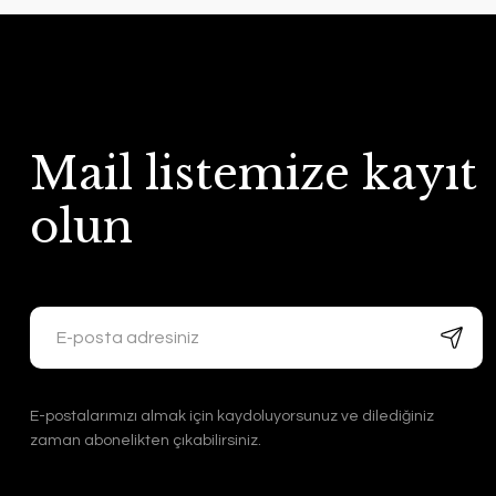
Mail listemize kayıt
olun
E-postalarımızı almak için kaydoluyorsunuz ve dilediğiniz
zaman abonelikten çıkabilirsiniz.