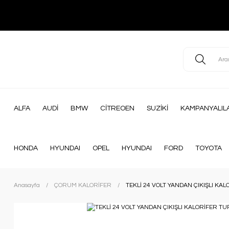
ALFA
AUDİ
BMW
CİTREOEN
SUZİKİ
KAMPANYALIL
HONDA
HYUNDAI
OPEL
HYUNDAI
FORD
TOYOTA
Anasayfa
ÇORUM KALORİFER
TEKLİ 24 VOLT YANDAN ÇIKIŞLI KA