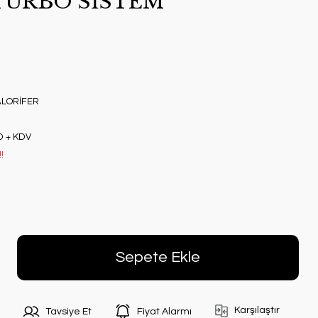
TURBO SİSTEM
LORİFER
D + KDV
!
Sepete Ekle
Karşılaştır
Tavsiye Et
Fiyat Alarmı