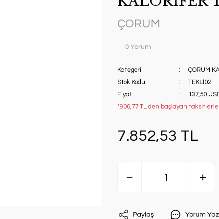
KALORİFER 
ÇORUM
0 Yorum
Kategori
ÇORUM KA
Stok Kodu
TEKLİ02
Fiyat
137,50 US
*906,77 TL den başlayan taksitlerle!
7.852,53 TL
Paylaş
Yorum Yaz