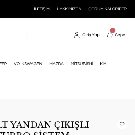
İLETİŞİM
HAKKIMIZDA
ÇORUM KALORİFER
Giriş Yap
Sepet
EEP
VOLKSWAGEN
MAZDA
MİTSUBİSHİ
KİA
LT YANDAN ÇIKIŞLI