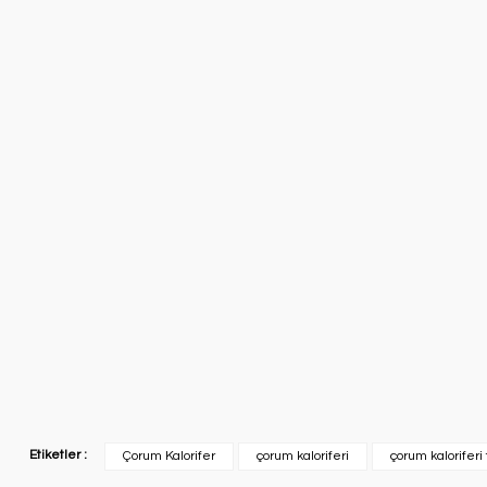
Etiketler :
Çorum Kalorifer
çorum kaloriferi
çorum kaloriferi 