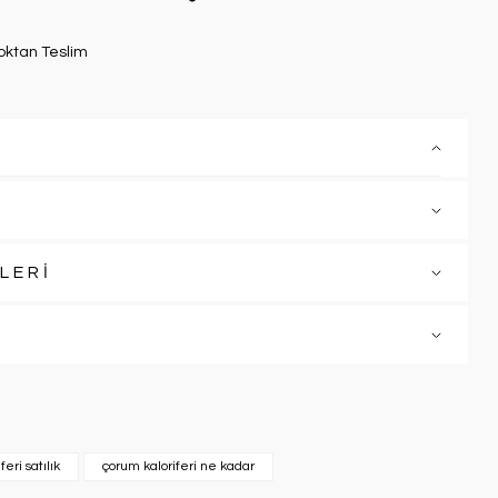
oktan Teslim
LERİ
eri satılık
çorum kaloriferi ne kadar