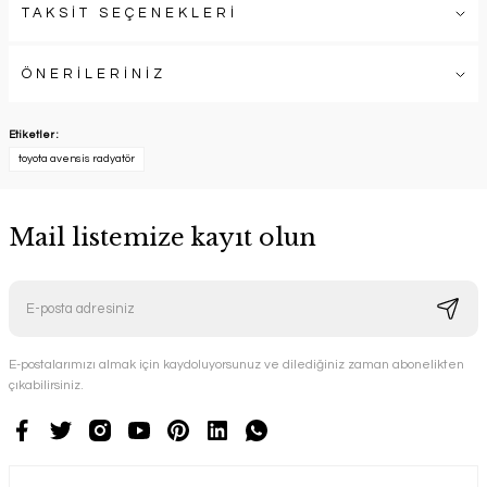
TAKSİT SEÇENEKLERİ
ÖNERİLERİNİZ
Etiketler :
toyota avensis radyatör
Mail listemize kayıt olun
E-postalarımızı almak için kaydoluyorsunuz ve dilediğiniz zaman abonelikten
çıkabilirsiniz.