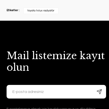
Etiketler :
toyota hılux radyatör
Mail listemize kayıt
olun