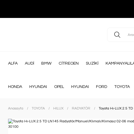
ALFA
AUDİ
BMW
CİTREOEN
SUZİKİ
KAMPANYALIL
HONDA
HYUNDAI
OPEL
HYUNDAI
FORD
TOYOTA
Anasayfa
TOYOTA
HILUX
RADYATÖR
Toyota Hı-LUX 2.5 TD