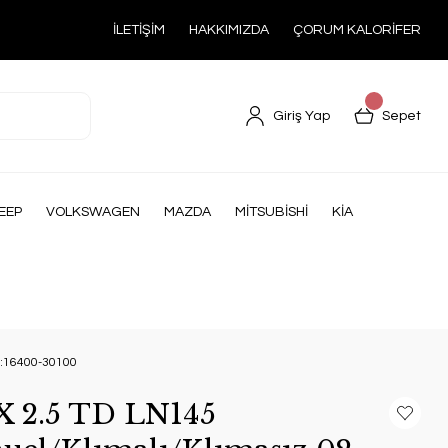
İLETİŞİM
HAKKIMIZDA
ÇORUM KALORİFER
Giriş Yap
Sepet
EEP
VOLKSWAGEN
MAZDA
MİTSUBİSHİ
KİA
No:16400-30100
X 2.5 TD LN145