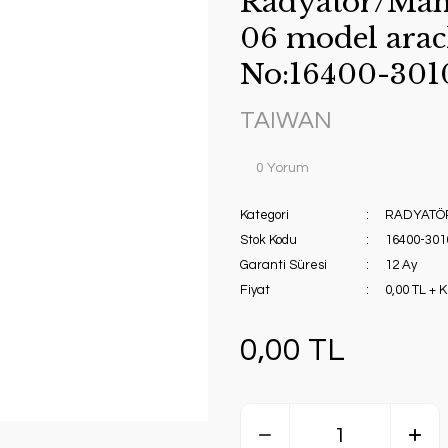
Radyatör/Manu
06 model arac
No:16400-301
TAIWAN
0 Yorum
Kategori
RADYATÖ
Stok Kodu
16400-301
Garanti Süresi
12 Ay
Fiyat
0,00 TL + 
0,00 TL