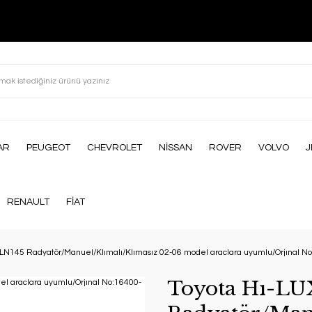
AR
PEUGEOT
CHEVROLET
NİSSAN
ROVER
VOLVO
J
RENAULT
FİAT
 LN145 Radyatör/Manuel/Klımalı/Klımasız 02-06 model araclara uyumlu/Orjınal 
Toyota Hı-LU