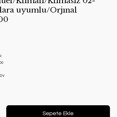
el/Klımalı/Klımasız 02-
lara uyumlu/Orjınal
00
R
00
KDV
Sepete Ekle