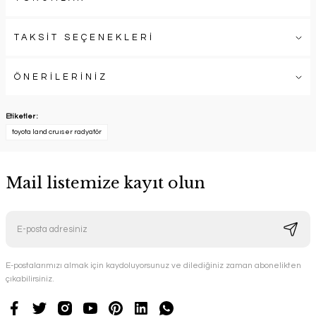
TAKSİT SEÇENEKLERİ
ÖNERİLERİNİZ
Etiketler :
toyota land cruıser radyatör
Mail listemize kayıt olun
E-postalarımızı almak için kaydoluyorsunuz ve dilediğiniz zaman abonelikten
çıkabilirsiniz.