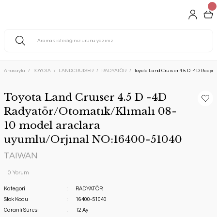
Anasayfa
TOYOTA
LANDCRUISER
RADYATÖR
Toyota Land Cruıser 4.5 D -4D Rady
Toyota Land Cruıser 4.5 D -4D
Radyatör/Otomatık/Klımalı 08-
10 model araclara
uyumlu/Orjınal NO:16400-51040
TAIWAN
0 Yorum
Kategori
RADYATÖR
Stok Kodu
16400-51040
Garanti Süresi
12 Ay