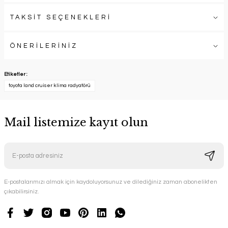
TAKSİT SEÇENEKLERİ
ÖNERİLERİNİZ
Etiketler :
toyota land cruiser klima radyatörü
Mail listemize kayıt olun
E-postalarımızı almak için kaydoluyorsunuz ve dilediğiniz zaman abonelikten
çıkabilirsiniz.