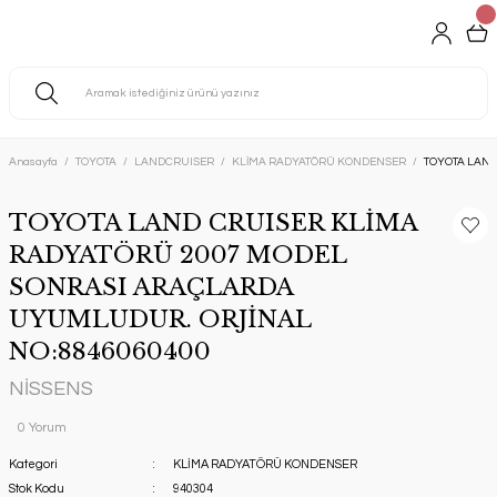
Anasayfa
TOYOTA
LANDCRUISER
KLİMA RADYATÖRÜ KONDENSER
TOYOTA LAND
TOYOTA LAND CRUISER KLİMA
RADYATÖRÜ 2007 MODEL
SONRASI ARAÇLARDA
UYUMLUDUR. ORJİNAL
NO:8846060400
NİSSENS
0 Yorum
Kategori
KLİMA RADYATÖRÜ KONDENSER
Stok Kodu
940304