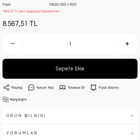
Fiyat
150,02 USD + KDV
*989,33 TL den başlayan taksitlerle!!
8.567,51 TL
Sepete Ekle
Paylaş
Yorum Yaz
Tavsiye Et
Fiyat Alarmı
Karşılaştır
ÜRÜN BİLGİSİ
YORUMLAR