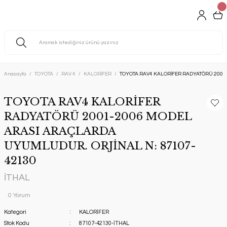
Anasayfa
TOYOTA
RAV 4
KALORİFER
TOYOTA RAV4 KALORİFER RADYATÖRÜ 2001
TOYOTA RAV4 KALORİFER
RADYATÖRÜ 2001-2006 MODEL
ARASI ARAÇLARDA
UYUMLUDUR. ORJİNAL N: 87107-
42130
İTHAL
0 Yorum
Kategori
KALORİFER
Stok Kodu
87107-42130-İTHAL