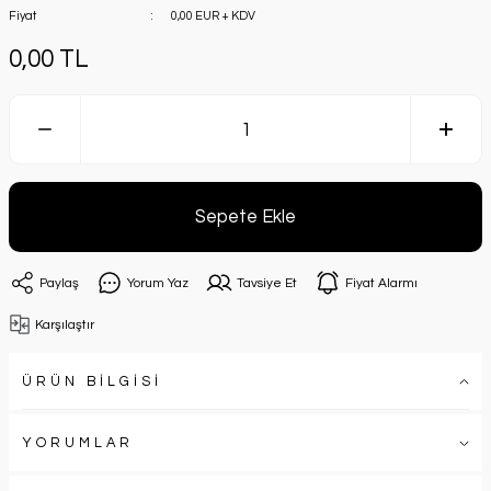
Fiyat
0,00 EUR + KDV
0,00 TL
Sepete Ekle
Paylaş
Yorum Yaz
Tavsiye Et
Fiyat Alarmı
Karşılaştır
ÜRÜN BİLGİSİ
YORUMLAR