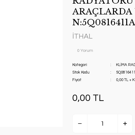
RADYATÖRÜ 
ARAÇLARDA 
N:5Q0816411
İTHAL
0 Yorum
Kategori
KLİMA R
Stok Kodu
5Q081641
Fiyat
0,00 TL + 
0,00 TL