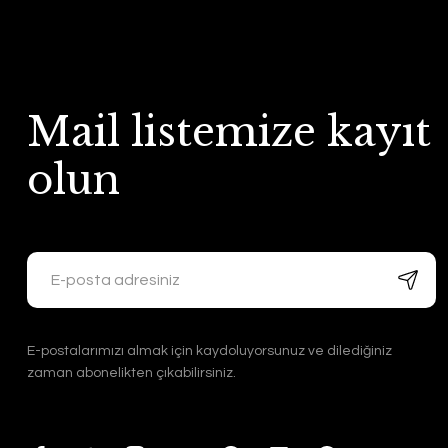
Mail listemize kayıt
olun
E-postalarımızı almak için kaydoluyorsunuz ve dilediğiniz
zaman abonelikten çıkabilirsiniz.