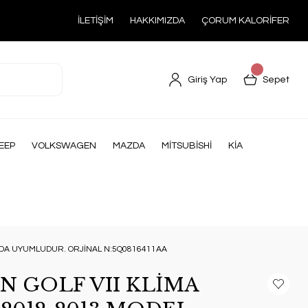
İLETİŞİM
HAKKIMIZDA
ÇORUM KALORİFER
Giriş Yap
Sepet
EEP
VOLKSWAGEN
MAZDA
MİTSUBİSHİ
KİA
DA UYUMLUDUR. ORJİNAL N:5Q0816411AA
 GOLF VII KLİMA