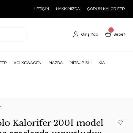
İLETİŞİM
HAKKIMIZDA
ÇORUM KALORİFER
Giriş Yap
Sepet
EEP
VOLKSWAGEN
MAZDA
MİTSUBİSHİ
KİA
31
lo Kalorifer 2001 model