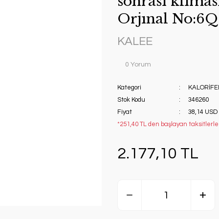
sonrası klima
Orjınal No:6
KALEE
0 Yorum
Kategori
KALORİFE
Stok Kodu
346260
Fiyat
38,14 USD
*251,40 TL den başlayan taksitlerle!
2.177,10 TL