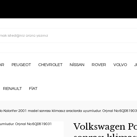
AR
PEUGEOT
CHEVROLET
NİSSAN
ROVER
VOLVO
J
RENAULT
FİAT
o Kalorifer 2001 model sonrası klimasız araclarda uyumludur. Orjınal No:6Q08190
Volkswagen Po