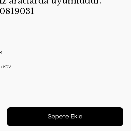
sız araclarda uyumludur.
Q0819031
R
 + KDV
!
Sepete Ekle