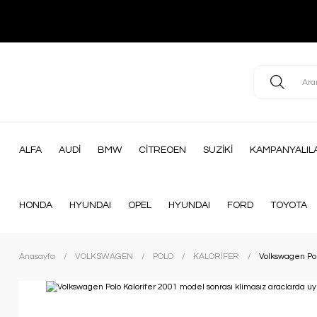
ALFA
AUDİ
BMW
CİTREOEN
SUZİKİ
KAMPANYALIL
HONDA
HYUNDAI
OPEL
HYUNDAI
FORD
TOYOTA
Anasayfa
VOLKSWAGEN
POLO
KALORİFER
Volkswagen Pol