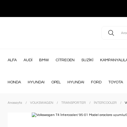
ALFA
AUDİ
BMW
CİTREOEN
SUZİKİ
KAMPANYALIL
HONDA
HYUNDAI
OPEL
HYUNDAI
FORD
TOYOTA
Anasayfa
VOLKSWAGEN
TRANSPORTER
İNTERCOOLER
V