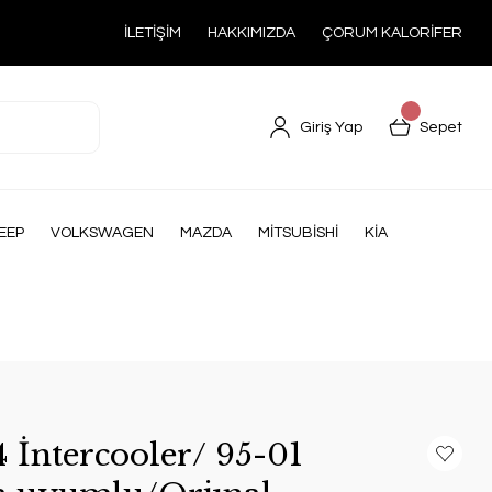
İLETİŞİM
HAKKIMIZDA
ÇORUM KALORİFER
Giriş Yap
Sepet
EEP
VOLKSWAGEN
MAZDA
MİTSUBİSHİ
KİA
 İntercooler/ 95-01