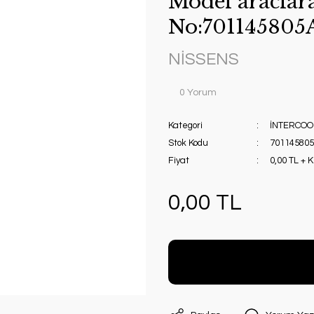
Model araclar
No:701145805
NİSSENS
0 Yorum
Kategori
İNTERCOO
Stok Kodu
701145805
Fiyat
0,00 TL + 
0,00 TL