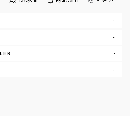
Karşılaştır
Tavsiye Et
Fiyat Alarmı
LERİ