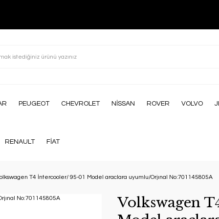
AR
PEUGEOT
CHEVROLET
NİSSAN
ROVER
VOLVO
J
RENAULT
FİAT
olkswagen T4 İntercooler/ 95-01 Model araclara uyumlu/Orjınal No:701145805A
Volkswagen T4