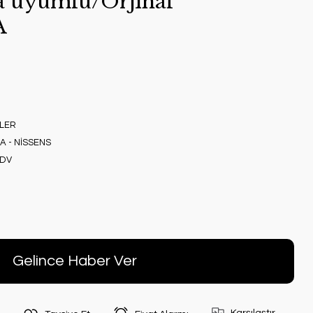
a uyumlu/Orjınal
A
LER
A - NİSSENS
KDV
Gelince Haber Ver