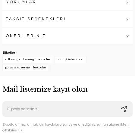
YORUMLAR
TAKSİT SEÇENEKLERİ
ÖNERİLERİNİZ
Etiketler :
volkswagen touareg intercooler
audi q7 intercooler
porsche cayenne intercooler
Mail listemize kayıt olun
E-postalarımızı almak için kaydoluyorsunuz ve dilediğiniz zaman abonelikten
çıkabilirsiniz.