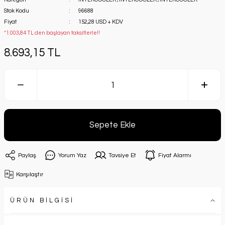
Stok Kodu
96688
Fiyat
152,28 USD + KDV
*1.003,84 TL den başlayan taksitlerle!!
8.693,15 TL
Sepete Ekle
Paylaş
Yorum Yaz
Tavsiye Et
Fiyat Alarmı
Karşılaştır
ÜRÜN BİLGİSİ