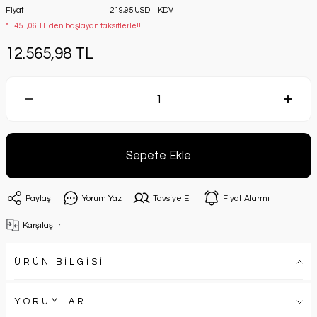
Fiyat
219,95 USD + KDV
*1.451,06 TL den başlayan taksitlerle!!
12.565,98 TL
Sepete Ekle
Paylaş
Yorum Yaz
Tavsiye Et
Fiyat Alarmı
Karşılaştır
ÜRÜN BİLGİSİ
YORUMLAR