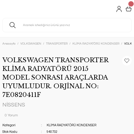
Anasayfa
VOLKSWAGEN
TRANSPORTER
KLİMA RADYATÖRÜ KONDENSER
VOLKS
VOLKSWAGEN TRANSPORTER
KLİMA RADYATÖRÜ 2015
MODEL SONRASI ARAÇLARDA
UYUMLUDUR. ORJİNAL NO:
7E0820411F
NİSSENS
0 Yorum
Kategori
KLİMA RADYATÖRÜ KONDENSER
Stok Kodu
940732