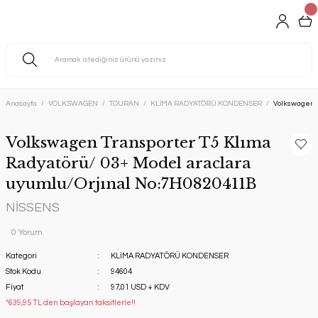
Anasayfa
VOLKSWAGEN
TOURAN
KLİMA RADYATÖRÜ KONDENSER
Volkswagen T
Volkswagen Transporter T5 Klıma
Radyatörü/ 03+ Model araclara
uyumlu/Orjınal No:7H0820411B
NİSSENS
0 Yorum
Kategori
KLİMA RADYATÖRÜ KONDENSER
Stok Kodu
94604
Fiyat
97,01 USD + KDV
*639,95 TL den başlayan taksitlerle!!