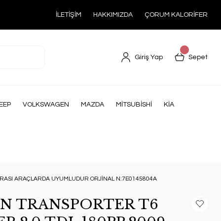
İLETİŞİM
HAKKIMIZDA
ÇORUM KALORİFER
Giriş Yap
Sepet
EEP
VOLKSWAGEN
MAZDA
MİTSUBİSHİ
KİA
ONRASI ARAÇLARDA UYUMLUDUR ORJİNAL N:7E0145804A
N TRANSPORTER T6