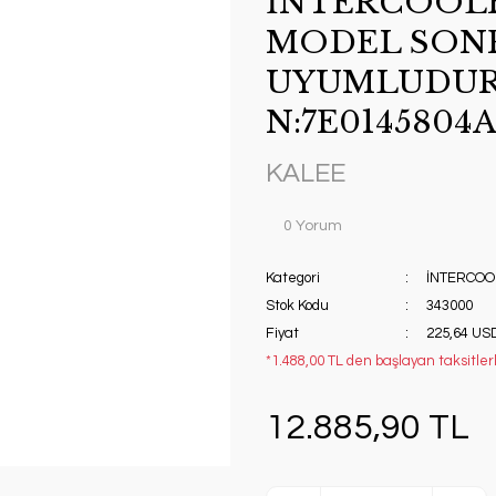
İNTERCOOLER
MODEL SONR
UYUMLUDUR
N:7E0145804
KALEE
0 Yorum
Kategori
İNTERCOO
Stok Kodu
343000
Fiyat
225,64 US
*1.488,00 TL den başlayan taksitlerl
12.885,90 TL