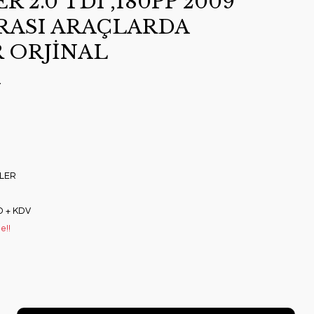
 2.0 TDI ,180PP 2009
ASI ARAÇLARDA
 ORJİNAL
A
LER
D + KDV
e!!