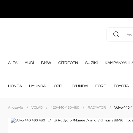
ALFA
AUDİ
BMW
CİTREOEN
SUZİKİ
KAMPANYALIL
HONDA
HYUNDAI
OPEL
HYUNDAI
FORD
TOYOTA
Anasayfa
VOLVO
420-440-460-480
RADYATÖR
Volvo 440 