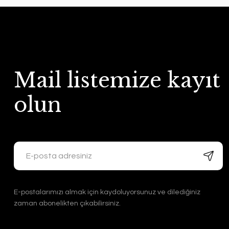
Mail listemize kayıt
olun
E-postalarımızı almak için kaydoluyorsunuz ve dilediğiniz
zaman abonelikten çıkabilirsiniz.