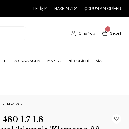
İLETİŞİM
HAKKIMIZDA
ÇORUM KALORİFER
Giriş Yap
Sepet
EEP
VOLKSWAGEN
MAZDA
MİTSUBİSHİ
KİA
jınal No:454075
480 1.7 1.8