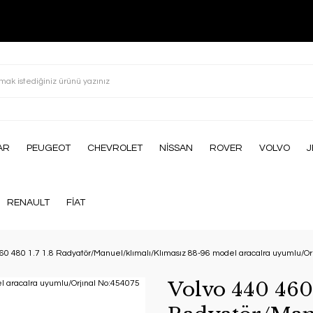
AR
PEUGEOT
CHEVROLET
NİSSAN
ROVER
VOLVO
J
RENAULT
FİAT
460 480 1.7 1.8 Radyatör/Manuel/klımalı/Klımasız 88-96 model aracalra uyumlu/Or
Volvo 440 460 