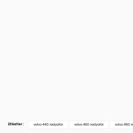
Etiketler :
volvo 440 radyatör
volvo 460 radyatör
volvo 480 r