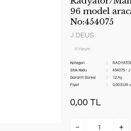
Radyatör/Manu
96 model arac
No:454075
J DEUS
0 Yorum
Kategori
RADYATÖ
Stok Kodu
454075 - 
Garanti Süresi
12 Ay
Fiyat
0,00 EUR 
0,00 TL