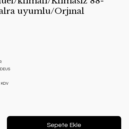
el/klımalı/Klımasız 88-
alra uyumlu/Orjınal
R
J DEUS
+ KDV
Sepete Ekle