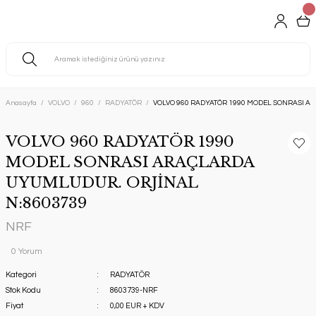
Anasayfa
VOLVO
960
RADYATÖR
VOLVO 960 RADYATÖR 1990 MODEL SONRASI A
VOLVO 960 RADYATÖR 1990
MODEL SONRASI ARAÇLARDA
UYUMLUDUR. ORJİNAL
N:8603739
NRF
0 Yorum
Kategori
RADYATÖR
Stok Kodu
8603739-NRF
Fiyat
0,00 EUR + KDV