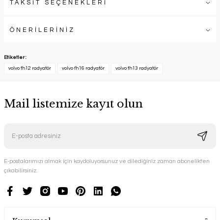
TAKSİT SEÇENEKLERİ
ÖNERİLERİNİZ
Etiketler :
volvo fh12 radyatör
volvo fh16 radyatör
volvo fh13 radyatör
Mail listemize kayıt olun
E-postalarımızı almak için kaydoluyorsunuz ve dilediğiniz zaman abonelikten
çıkabilirsiniz.