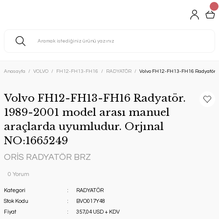
Anasayfa
VOLVO
FH12-FH13-FH16
RADYATÖR
Volvo FH12-FH13-FH16 Radyatör. 1
Volvo FH12-FH13-FH16 Radyatör.
1989-2001 model arası manuel
araçlarda uyumludur. Orjınal
NO:1665249
ORİS RADYATÖR BRZ
0 Yorum
Kategori
RADYATÖR
Stok Kodu
BVO017Y48
Fiyat
357,04 USD + KDV