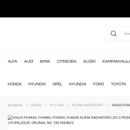
ALFA
AUDİ
BMW
CİTREOEN
SUZİKİ
KAMPANYALIL
HONDA
HYUNDAI
OPEL
HYUNDAI
FORD
TOYOTA
Anasayfa
VOLVO
FH II 420
KLİMA RADYATÖRÜ
VOLVO FHI