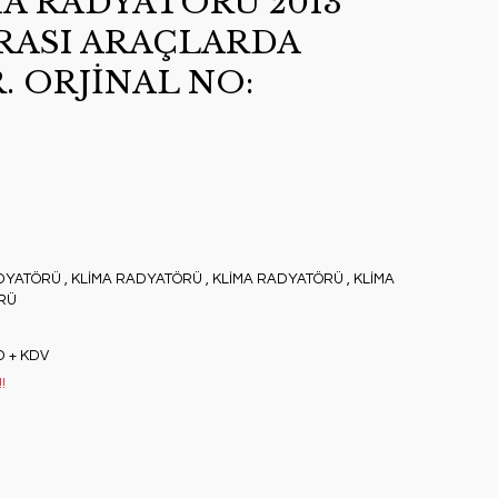
MA RADYATÖRÜ 2013
ASI ARAÇLARDA
 ORJİNAL NO:
DYATÖRÜ
,
KLİMA RADYATÖRÜ
,
KLİMA RADYATÖRÜ
,
KLİMA
RÜ
D + KDV
!