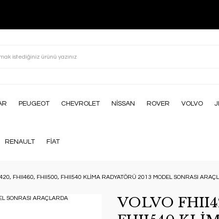
AR
PEUGEOT
CHEVROLET
NİSSAN
ROVER
VOLVO
J
RENAULT
FİAT
I420, FHII460, FHII500, FHII540 KLİMA RADYATÖRÜ 2013 MODEL SONRASI AR
VOLVO FHII42